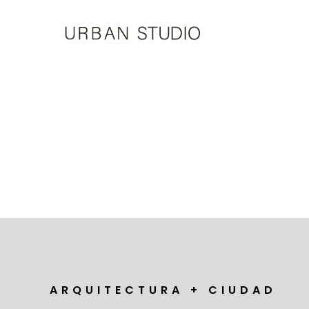
U-
Studio
A R Q U I T E C T U R A + C I U D A D