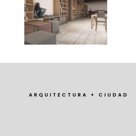
Mata
A R Q U I T E C T U R A + C I U D A D