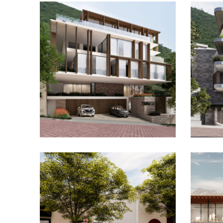
Forest House
Fronius Ciudad de
No