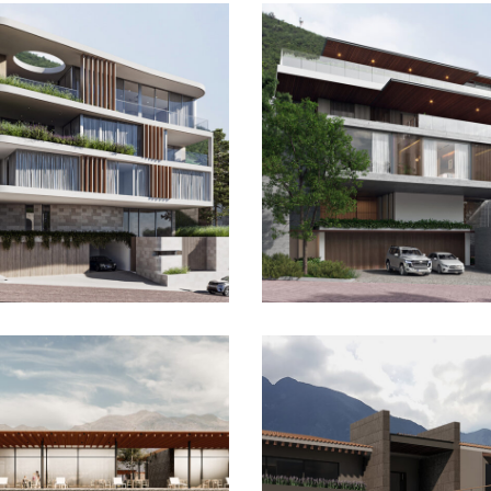
Oculus House
Garden Hous
galera Saltillo
Casa Los Azule