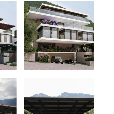
e
Landscape House
jos
Olinca Residencial