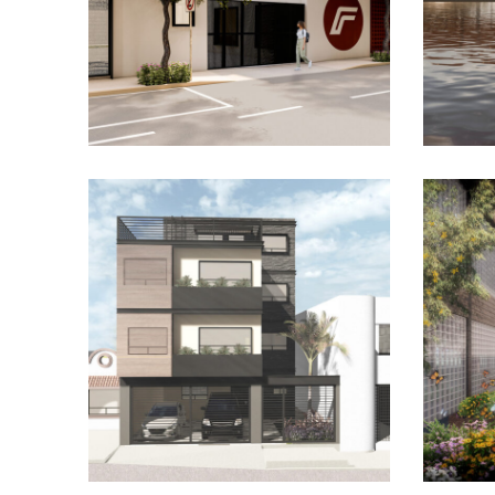
México
Casa Geranios
Par